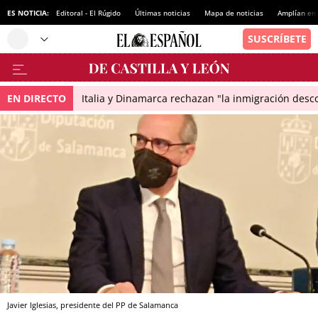
ES NOTICIA:
Editoral - El Rúgido
Últimas noticias
Mapa de noticias
Amplían en
EN DIRECTO
Italia y Dinamarca rechazan "la inmigración desco
Javier Iglesias, presidente del PP de Salamanca