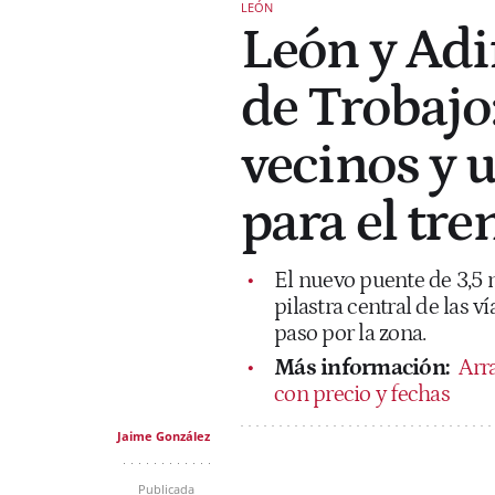
LEÓN
León y Adi
de Trobajo
vecinos y 
para el tre
El nuevo puente de 3,5 
pilastra central de las v
paso por la zona.
Más información:
Arr
con precio y fechas
Jaime González
Publicada