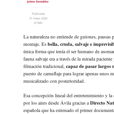
Jaime González
Publicada
31 mayo 2026
07:00h
La naturaleza no entiende de guiones, pausas pub
bella, cruda, salvaje e imprevisi
montaje. Es
única forma que tenía el ser humano de asomars
fauna salvaje era a través de la mirada pacient
capaz de pasar largos 
filmación tradicional,
puesto de camuflaje para lograr apenas unos m
musicalizado con posterioridad.
Esa concepción lineal del entretenimiento y la
Directo Na
por los aires desde Ávila gracias a
española que ha estrenado el primer documental