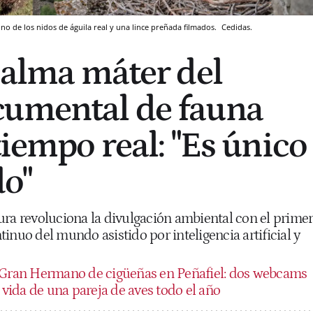
no de los nidos de águila real y una lince preñada filmados.
Cedidas.
l alma máter del
cumental de fauna
tiempo real: "Es único
o"
ura revoluciona la divulgación ambiental con el prime
inuo del mundo asistido por inteligencia artificial y
Gran Hermano de cigüeñas en Peñafiel: dos webcams
a vida de una pareja de aves todo el año