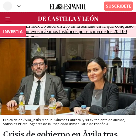
El Ibex 35 sube un 2% en la semana en la que conquistó
INVERTIA
nuevos máximos históricos por encima de los 20.100
puntos
El alcalde de Ávila, Jesús Manuel Sánchez Cabrera, y su ex teniente de alcalde,
Sonsoles Prieto
Agentes de la Propiedad Inmobiliaria de España
X
Crisis de gobierno en Ávila tras