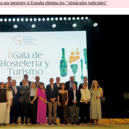
a sus menores si España elimina los "obstáculos judiciales"