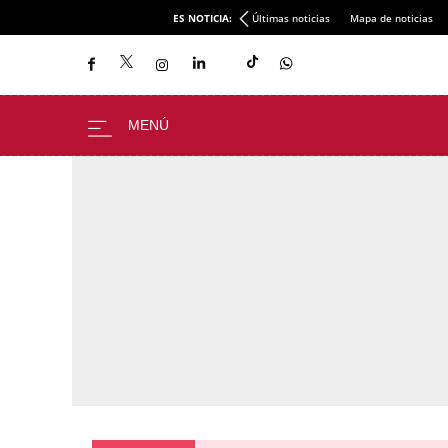
ES NOTICIA:
Últimas noticias
Mapa de noticias