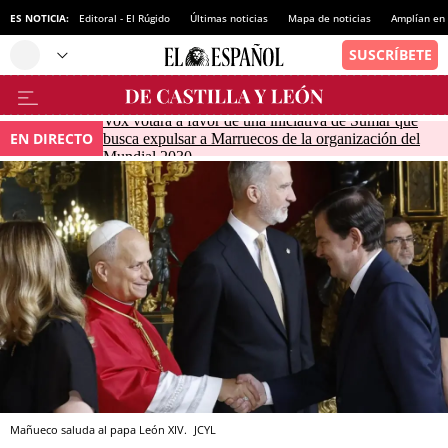
ES NOTICIA:
Editoral - El Rúgido
Últimas noticias
Mapa de noticias
Amplían en
Vox votará a favor de una iniciativa de Sumar que
EN DIRECTO
busca expulsar a Marruecos de la organización del
Mundial 2030
Mañueco saluda al papa León XIV.
JCYL