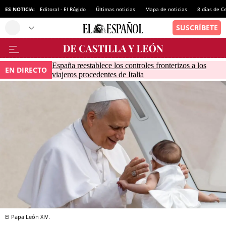
ES NOTICIA:
Editoral - El Rúgido
Últimas noticias
Mapa de noticias
8 días de C
España reestablece los controles fronterizos a los
EN DIRECTO
viajeros procedentes de Italia
El Papa León XIV.