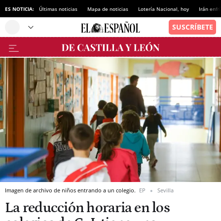
ES NOTICIA:
Últimas noticias
Mapa de noticias
Lotería Nacional, hoy
Irán enfr
Imagen de archivo de niños entrando a un colegio.
EP
Sevilla
La reducción horaria en los