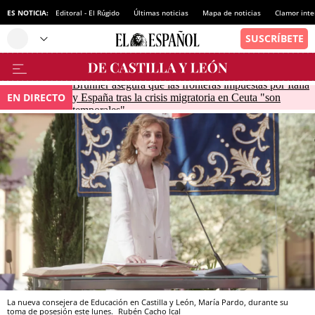
ES NOTICIA:
Editoral - El Rúgido
Últimas noticias
Mapa de noticias
Clamor inte
Brunner asegura que las fronteras impuestas por Italia
EN DIRECTO
y España tras la crisis migratoria en Ceuta "son
temporales"
La nueva consejera de Educación en Castilla y León, María Pardo, durante su
toma de posesión este lunes.
Rubén Cacho
Ical