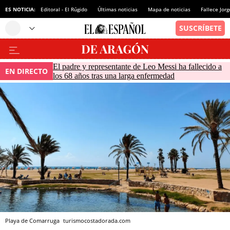
ES NOTICIA:
Editoral - El Rúgido
Últimas noticias
Mapa de noticias
Fallece Jor
El padre y representante de Leo Messi ha fallecido a
EN DIRECTO
los 68 años tras una larga enfermedad
Playa de Comarruga
turismocostadorada.com