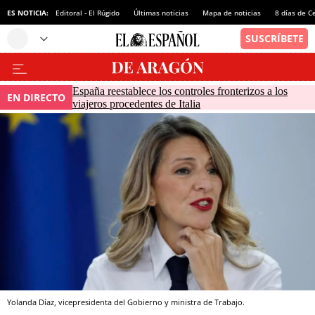
ES NOTICIA:
Editoral - El Rúgido
Últimas noticias
Mapa de noticias
8 días de C
España reestablece los controles fronterizos a los
EN DIRECTO
viajeros procedentes de Italia
Yolanda Díaz, vicepresidenta del Gobierno y ministra de Trabajo.