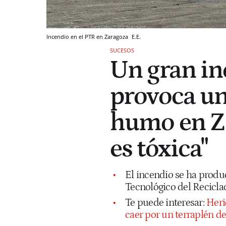
Incendio en el PTR en Zaragoza
E.E.
SUCESOS
Un gran in
provoca un
humo en Za
es tóxica"
El incendio se ha produ
Tecnológico del Recicla
Te puede interesar:
Heri
caer por un terraplén d