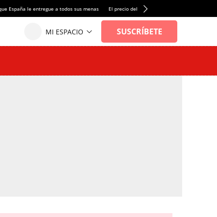
que España le entregue a todos sus menas
El precio del alquiler de vivienda baja por pri