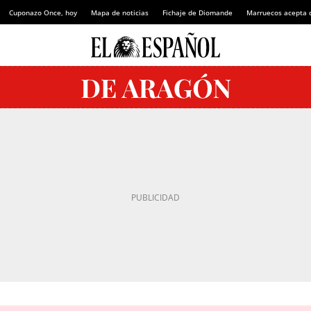
Cuponazo Once, hoy
Mapa de noticias
Fichaje de Diomande
Marruecos acepta 