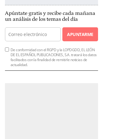
Apúntate gratis y recibe cada mañana
un análisis de los temas del día
APUNTARME
De conformidad con el RGPD y la LOPDGDD, EL LEÓN
DE EL ESPAÑOL PUBLICACIONES, S.A. tratará los datos
facilitados con la finalidad de remitirle noticias de
actualidad.