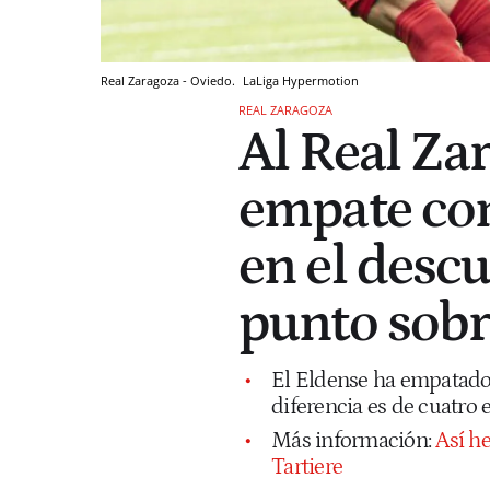
Real Zaragoza - Oviedo.
LaLiga Hypermotion
REAL ZARAGOZA
Al Real Zar
empate con
en el desc
punto sobr
El Eldense ha empatado 1
diferencia es de cuatro 
Más información:
Así he
Tartiere