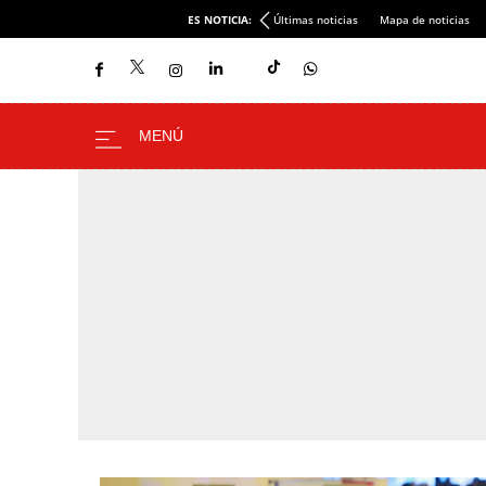
ES NOTICIA:
Últimas noticias
Mapa de noticias