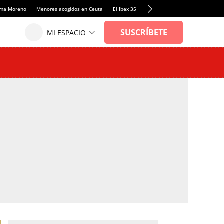
anma Moreno
Menores acogidos en Ceuta
El Ibex 35
Llamadas de alerta Sánchez