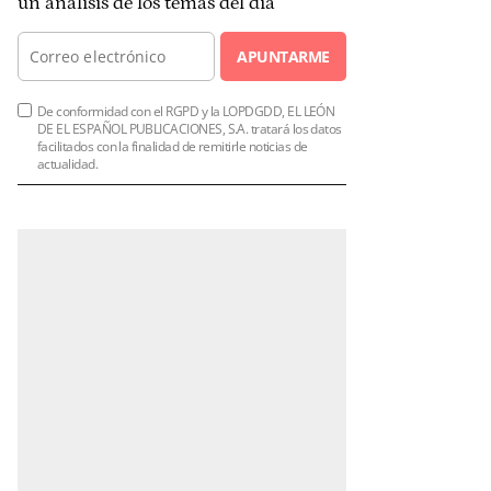
un análisis de los temas del día
APUNTARME
De conformidad con el RGPD y la LOPDGDD, EL LEÓN
DE EL ESPAÑOL PUBLICACIONES, S.A. tratará los datos
facilitados con la finalidad de remitirle noticias de
actualidad.