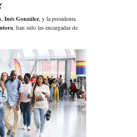
g
Inés González
a,
, y la presidenta
intora
, han sido las encargadas de