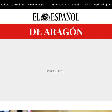
China se apropia de los modelos de IA
Guardia Civil asesinada
Crisis política de Ju