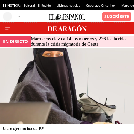
ES NOTICIA:
Editoral - El Rúgido
Últimas noticias
Cuponazo Once, hoy
Mapa de 
Marruecos eleva a 14 los muertos y 236 los heridos
EN DIRECTO
durante la crisis migratoria de Ceuta
Una mujer con burka.
E.E