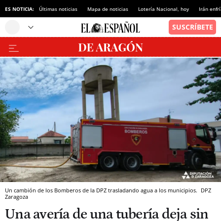
ES NOTICIA:
Últimas noticias
Mapa de noticias
Lotería Nacional, hoy
Irán enfr
Un cambión de los Bomberos de la DPZ trasladando agua a los municipios.
DPZ
Zaragoza
Una avería de una tubería deja sin