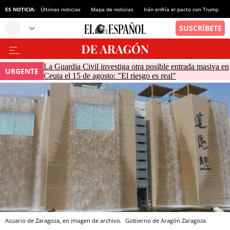
ES NOTICIA:
Últimas noticias
Mapa de noticias
Irán enfría el pacto con Trump
La Guardia Civil investiga otra posible entrada masiva en
URGENTE
Ceuta el 15 de agosto: "El riesgo es real"
Acuario de Zaragoza, en imagen de archivo.
Gobierno de Aragón
Zaragoza