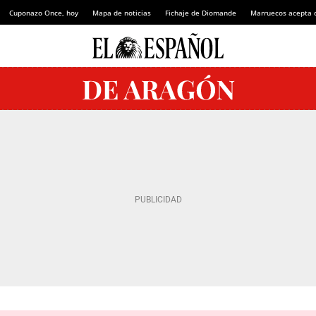
Cuponazo Once, hoy
Mapa de noticias
Fichaje de Diomande
Marruecos acepta 