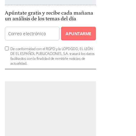
Apúntate gratis y recibe cada mañana
un análisis de los temas del día
APUNTARME
De conformidad con el RGPD y la LOPDGDD, EL LEÓN
DE EL ESPAÑOL PUBLICACIONES, S.A. tratará los datos
facilitados con la finalidad de remitirle noticias de
actualidad.