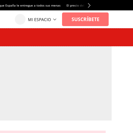
que España le entregue a todos sus menas
El precio del alquiler de vivienda baja por pri