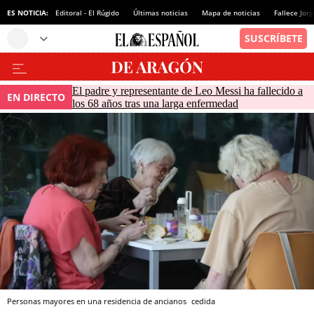
ES NOTICIA:
Editoral - El Rúgido
Últimas noticias
Mapa de noticias
Fallece Jor
El padre y representante de Leo Messi ha fallecido a
EN DIRECTO
los 68 años tras una larga enfermedad
Personas mayores en una residencia de ancianos
cedida