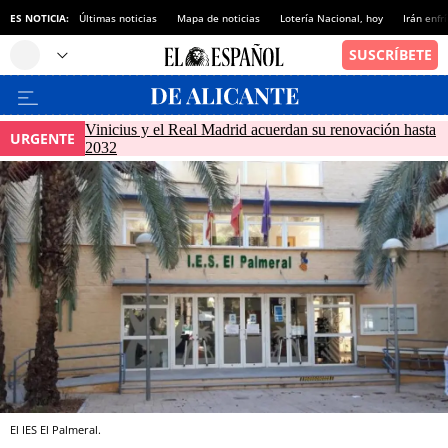
ES NOTICIA:
Últimas noticias
Mapa de noticias
Lotería Nacional, hoy
Irán enfr
Vinicius y el Real Madrid acuerdan su renovación hasta
URGENTE
2032
El IES El Palmeral.