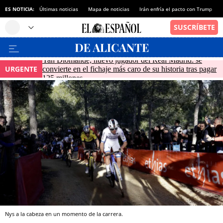
ES NOTICIA:
Últimas noticias
Mapa de noticias
Irán enfría el pacto con Trump
Yan Diomande, nuevo jugador del Real Madrid: se
URGENTE
convierte en el fichaje más caro de su historia tras pagar
125 millones
Nys a la cabeza en un momento de la carrera.