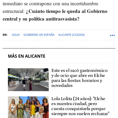
inmediato se contrapone con una incertidumbre
¿Cuánto tiempo le queda al Gobierno
estructural:
central y su política antitrasvasista?
AGUA
GOBIERNO DE ESPAÑA
ALICANTE (CIUDAD)
GENERALITAT VALENCIANA
ALICANTE (PROVINCIA)
TRASVASE TAJO SEGURA
TRASVASES
COMUNITAT VALENCIANA
MÁS EN ALICANTE
Este es el racó gastronómico
y de ocio que abre en Elche
para las fiestas: horarios y
novedades
Lola Lolita (24 años): "Elche
es nuestra ciudad, pero
cuesta conquistarla porque
siempre nos suelen rechazar"