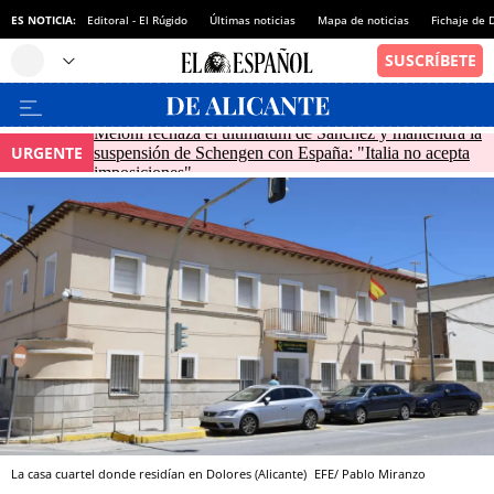
ES NOTICIA:
Editoral - El Rúgido
Últimas noticias
Mapa de noticias
Fichaje de
Meloni rechaza el ultimátum de Sánchez y mantendrá la
URGENTE
suspensión de Schengen con España: "Italia no acepta
imposiciones"
La casa cuartel donde residían en Dolores (Alicante)
EFE/ Pablo Miranzo