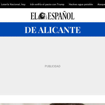
Lotería Nacional, hoy
Irán enfría el pacto con Trump
Hackeo agua potable
Ataque