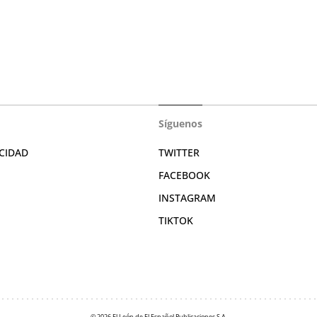
Síguenos
CIDAD
TWITTER
FACEBOOK
INSTAGRAM
TIKTOK
© 2026 El León de El Español Publicaciones S.A.