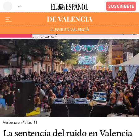
EEUU culpa a Sánchez de la "invasión" de Ceuta: "El
LLEGIR EN VALENCIÀ
EN DIRECTO
Gobierno español no defiende su soberanía ni protege
a su pueblo"
Verbena en Fallas. EE
La sentencia del ruido en Valencia