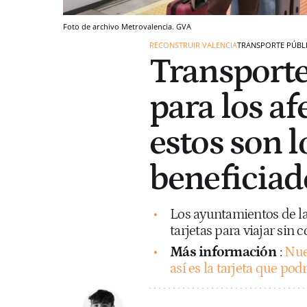
Foto de archivo Metrovalencia. GVA
RECONSTRUIR VALENCIA
TRANSPORTE PÚBL
Transporte
para los af
estos son 
beneficiado
Los ayuntamientos de la
tarjetas para viajar sin
Más información
:
Nue
así es la tarjeta que pod