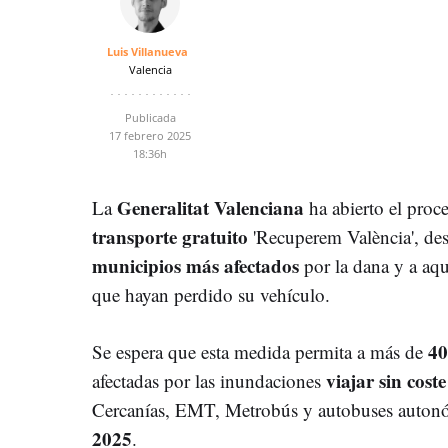
Luis Villanueva
Valencia
Publicada
17 febrero 2025
18:36h
Generalitat Valenciana
La
ha abierto el proce
transporte gratuito
'Recuperem València', dest
municipios más afectados
por la dana y a aqu
que hayan perdido su vehículo.
40
Se espera que esta medida permita a más de
viajar sin cost
afectadas por las inundaciones
Cercanías, EMT, Metrobús y autobuses auto
2025
.