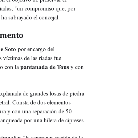
 riadas, "un compromiso que, por
, ha subrayado el concejal.
numento
e Soto
por encargo del
víctimas de las riadas fue
pantanada de Tous
do con la
y con
explanada de grandes losas de piedra
tral. Consta de dos elementos
tura y con una separación de 50
lanqueada por una hilera de cipreses.
imboliza "la esperanza nacida de la