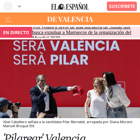
Vox votará a favor de una iniciativa de Sumar que
EN DIRECTO
busca expulsar a Marruecos de la organización del
Mundial 2030
Abel Caballero señala a la candidata Pilar Bernabé, arropada por Diana Morant.
Manuel Bruque
Efe
'Pilarear' Valencia