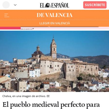
Mohamed, Boussmahi y los 17 marroquíes desaparecidos
LLEGIR EN VALENCIÀ
URGENTE
tras cruzar El Tarajal: "Tememos encontrarles en la
morgue"
Chelva, en una imagen de archivo. EE
El pueblo medieval perfecto para