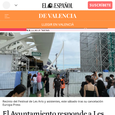
Vox votará a favor de una iniciativa de Sumar que
LLEGIR EN VALENCIÀ
EN DIRECTO
busca expulsar a Marruecos de la organización del
Mundial 2030
Recinto del Festival de Les Arts y asistentes, este sábado tras su cancelación
Europa Press
El Ayuntamiento responde a Les