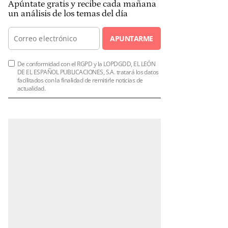
Apúntate gratis y recibe cada mañana
un análisis de los temas del día
APUNTARME
De conformidad con el RGPD y la LOPDGDD, EL LEÓN
DE EL ESPAÑOL PUBLICACIONES, S.A. tratará los datos
facilitados con la finalidad de remitirle noticias de
actualidad.