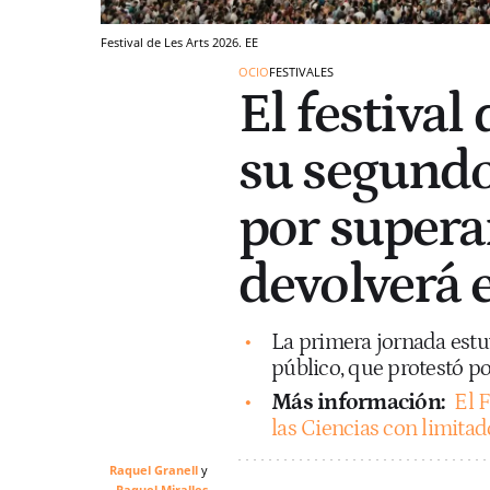
Festival de Les Arts 2026. EE
OCIO
FESTIVALES
El festival
su segundo
por superar
devolverá 
La primera jornada estu
público, que protestó por
Más información:
El F
las Ciencias con limitad
Raquel Granell
Raquel Miralles