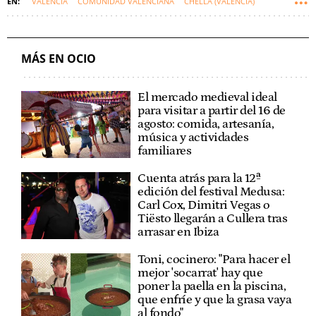
VALENCIA
COMUNIDAD VALENCIANA
CHELLA (VALENCIA)
PUEBLOS
MÁS EN OCIO
El mercado medieval ideal
para visitar a partir del 16 de
agosto: comida, artesanía,
música y actividades
familiares
Cuenta atrás para la 12ª
edición del festival Medusa:
Carl Cox, Dimitri Vegas o
Tiësto llegarán a Cullera tras
arrasar en Ibiza
Toni, cocinero: "Para hacer el
mejor 'socarrat' hay que
poner la paella en la piscina,
que enfríe y que la grasa vaya
al fondo"