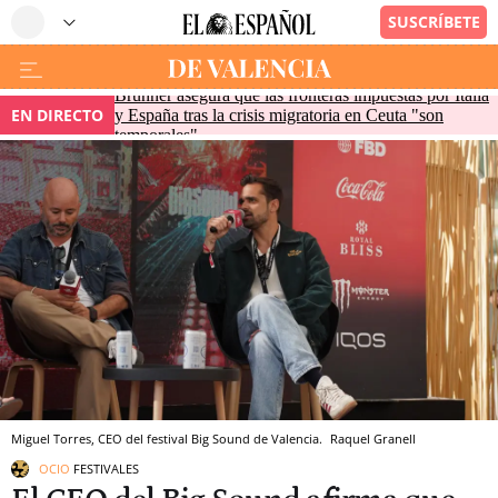
Brunner asegura que las fronteras impuestas por Italia
EN DIRECTO
y España tras la crisis migratoria en Ceuta "son
temporales"
Miguel Torres, CEO del festival Big Sound de Valencia.
Raquel Granell
OCIO
FESTIVALES