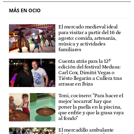
BIG SOUND FESTIVAL
MÁS EN OCIO
El mercado medieval ideal
para visitar a partir del 16 de
agosto: comida, artesanía,
música y actividades
familiares
Cuenta atrás para la 12ª
edición del festival Medusa:
Carl Cox, Dimitri Vegas o
Tiësto llegarán a Cullera tras
arrasar en Ibiza
Toni, cocinero: "Para hacer el
mejor 'socarrat' hay que
poner la paella en la piscina,
que enfríe y que la grasa vaya
al fondo"
El mercadillo ambulante