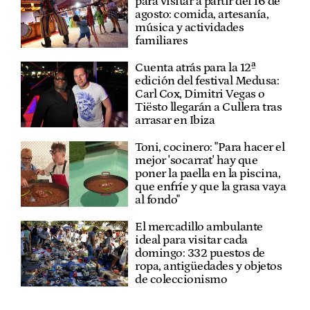
para visitar a partir del 16 de
agosto: comida, artesanía,
música y actividades
familiares
Cuenta atrás para la 12ª
edición del festival Medusa:
Carl Cox, Dimitri Vegas o
Tiësto llegarán a Cullera tras
arrasar en Ibiza
Toni, cocinero: "Para hacer el
mejor 'socarrat' hay que
poner la paella en la piscina,
que enfríe y que la grasa vaya
al fondo"
El mercadillo ambulante
ideal para visitar cada
domingo: 332 puestos de
ropa, antigüedades y objetos
de coleccionismo