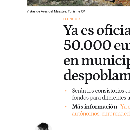
Vistas de Ares del Maestre. Turisme CV
ECONOMÍA
Ya es ofici
50.000 eur
en municip
despoblam
Serán los consistorios d
fondos para diferentes 
Más información
:
Ya e
autónomos, emprendedor