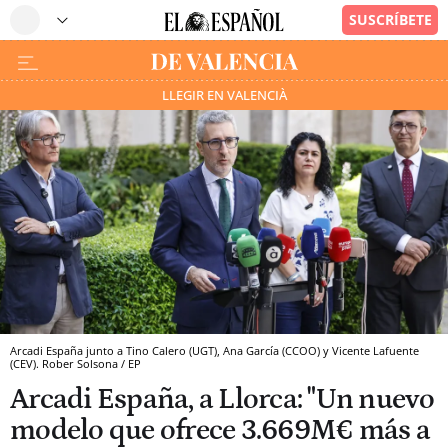
LLEGIR EN VALENCIÀ
Arcadi España junto a Tino Calero (UGT), Ana García (CCOO) y Vicente Lafuente
(CEV). Rober Solsona / EP
Arcadi España, a Llorca: "Un nuevo
modelo que ofrece 3.669M€ más a