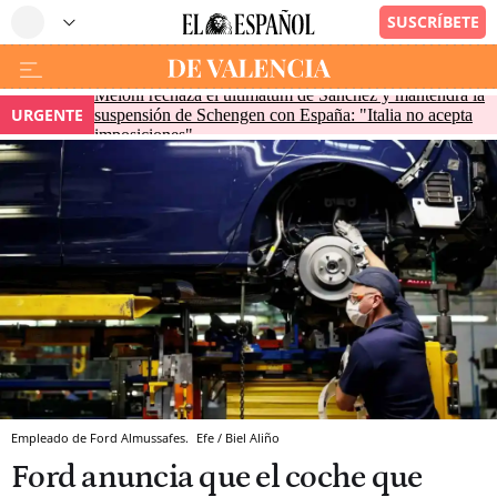
Meloni rechaza el ultimátum de Sánchez y mantendrá la
URGENTE
suspensión de Schengen con España: "Italia no acepta
imposiciones"
Empleado de Ford Almussafes.
Efe / Biel Aliño
Ford anuncia que el coche que