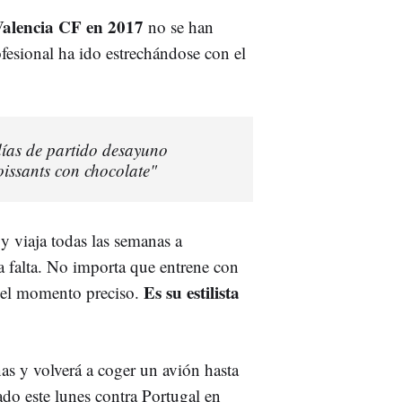
alencia CF en 2017
no se han
esional ha ido estrechándose con el
días de partido desayuno
oissants con chocolate"
y viaja todas las semanas a
a falta. No importa que entrene con
Es
su estilista
n el momento preciso.
s y volverá a coger un avión hasta
o este lunes contra Portugal en