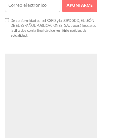
APUNTARME
De conformidad con el RGPD y la LOPDGDD, EL LEÓN
DE EL ESPAÑOL PUBLICACIONES, S.A. tratará los datos
facilitados con la finalidad de remitirle noticias de
actualidad.