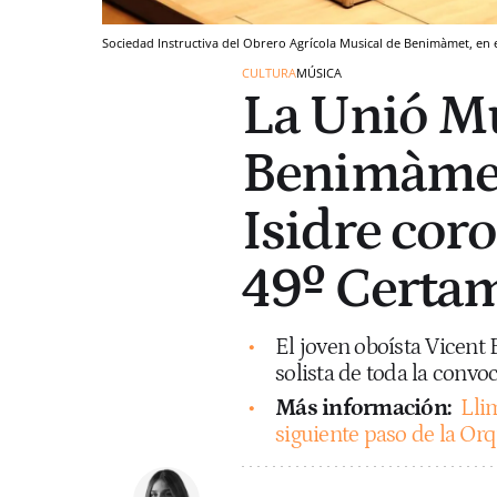
Sociedad Instructiva del Obrero Agrícola Musical de Benimàmet, en e
CULTURA
MÚSICA
La Unió Mu
Benimàmet
Isidre cor
49º Certam
El joven oboísta Vicent 
solista de toda la convo
Más información:
Llim
siguiente paso de la Orq