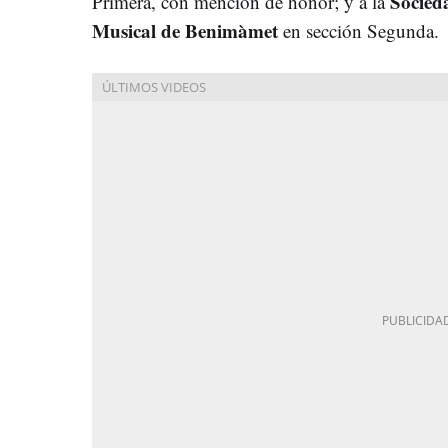
Socied
Primera, con mención de honor; y a la
Musical de Benimàmet
en sección Segunda.