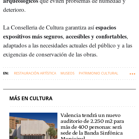
arqueológicos
que eviten problemas de humedad y
deterioro.
espacios
La Conselleria de Cultura garantiza así
expositivos más seguros
accesibles y confortables
,
,
adaptados a las necesidades actuales del público y a las
exigencias de conservación de las obras.
RESTAURACIÓN ARTÍSTICA
MUSEOS
PATRIMONIO CULTURAL
VALENCIA
GENERALITAT VALENCIANA
CULTURA
COMUNITAT VALENCIANA
MÁS EN CULTURA
Valencia tendrá un nuevo
auditorio de 2.250 m2 para
más de 400 personas: será
sede de la Banda Sinfónica
Municipal