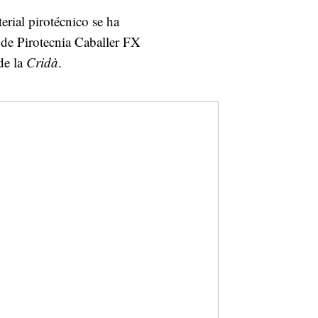
erial pirotécnico se ha
 de Pirotecnia Caballer FX
 de la
Cridà
.