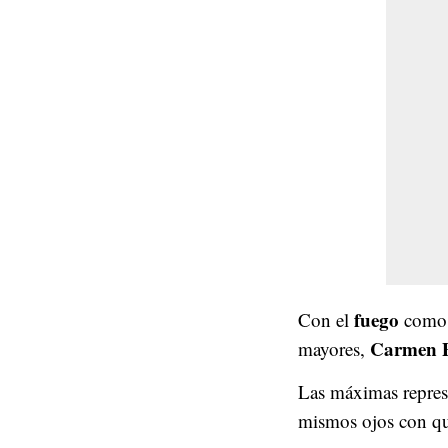
fuego
Con el
como p
Carmen P
mayores,
Las máximas represe
mismos ojos con qu