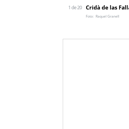
Cridà de las Fal
1 de 20
Raquel Granell