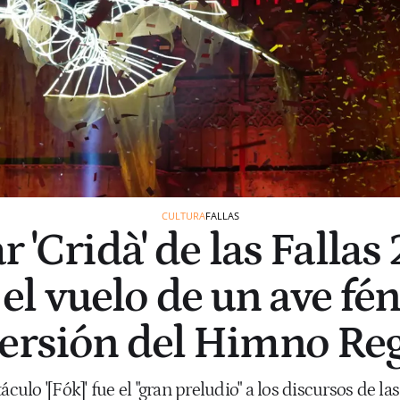
CULTURA
FALLAS
r 'Cridà' de las Fallas
l vuelo de un ave fén
ersión del Himno Re
culo '[Fók]' fue el "gran preludio" a los discursos de 