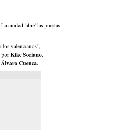
. La ciudad 'abre' las puertas
 los valencianos",
Kike Soriano
o por
,
Álvaro Cuenca
r
.