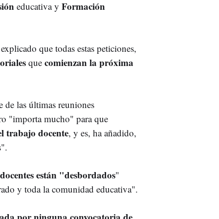
sión
Formación
educativa y
explicado que todas estas peticiones,
oriales
comienzan la próxima
que
e de las últimas reuniones
ro "importa mucho" para que
el trabajo docente
, y es, ha añadido,
".
docentes están "desbordados
"
orado y toda la comunidad educativa".
zada por ninguna convocatoria de