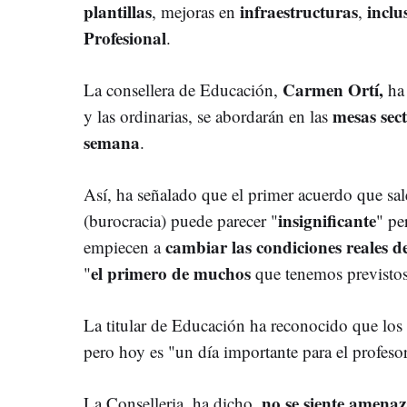
plantillas
infraestructuras
inclu
, mejoras en
,
Profesional
.
Carmen Ortí,
La consellera de Educación,
ha 
mesas sect
y las ordinarias, se abordarán en las
semana
.
Así, ha señalado que el primer acuerdo que sal
insignificante
(burocracia) puede parecer "
" pe
cambiar las condiciones reales d
empiecen a
el primero de muchos
"
que tenemos previstos
La titular de Educación ha reconocido que los
pero hoy es "un día importante para el profes
no se siente amena
La Conselleria, ha dicho,