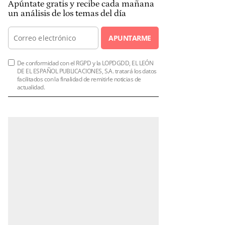
Apúntate gratis y recibe cada mañana
un análisis de los temas del día
APUNTARME
De conformidad con el RGPD y la LOPDGDD, EL LEÓN
DE EL ESPAÑOL PUBLICACIONES, S.A. tratará los datos
facilitados con la finalidad de remitirle noticias de
actualidad.