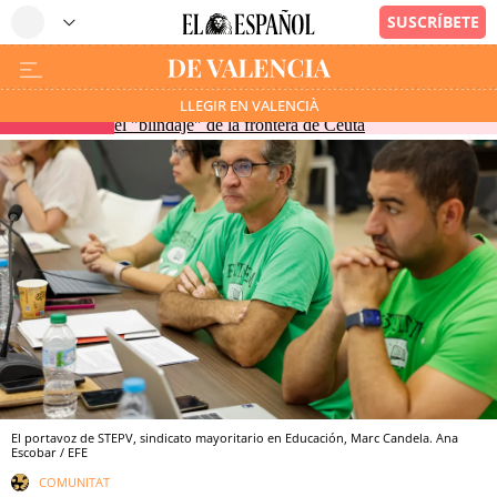
Vivas pide en la comisión de Interior de la Eurocámara
LLEGIR EN VALENCIÀ
EN DIRECTO
el "blindaje" de la frontera de Ceuta
El portavoz de STEPV, sindicato mayoritario en Educación, Marc Candela. Ana
Escobar / EFE
COMUNITAT