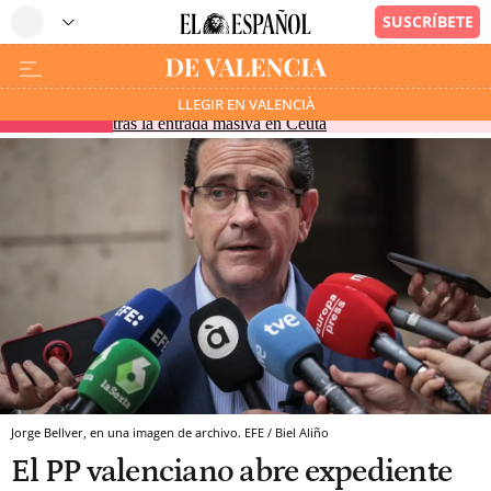
El hallazgo de otro cadáver eleva a 83 los fallecidos
LLEGIR EN VALENCIÀ
EN DIRECTO
tras la entrada masiva en Ceuta
Jorge Bellver, en una imagen de archivo. EFE / Biel Aliño
El PP valenciano abre expediente