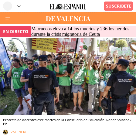
Marruecos eleva a 14 los muertos y 236 los heridos
EN DIRECTO
durante la crisis migratoria de Ceuta
Protesta de docentes este martes en la Conselleria de Educación. Rober Solsona /
EP
VALENCIA