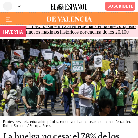
El Ibex 35 sube un 2% en la semana en la que conquistó
INVERTIA
nuevos máximos históricos por encima de los 20.100
puntos
Profesores de la educación pública no universitaria durante una manifestación.
Rober Solsona / Europa Press
La huelga no cesa: el 78% de los