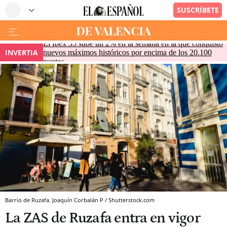
El Ibex 35 sube un 2% en la semana en la que conquistó
INVERTIA
nuevos máximos históricos por encima de los 20.100
puntos
Barrio de Ruzafa. Joaquín Corbalán P / Shutterstock.com
La ZAS de Ruzafa entra en vigor