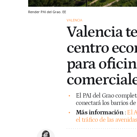
Render PAI del Grao. EE
VALENCIA
Valencia t
centro eco
para oficin
comerciale
El PAI del Grao completa
conectará los barrios de
Más información
:
El 
el tráfico de las avenid