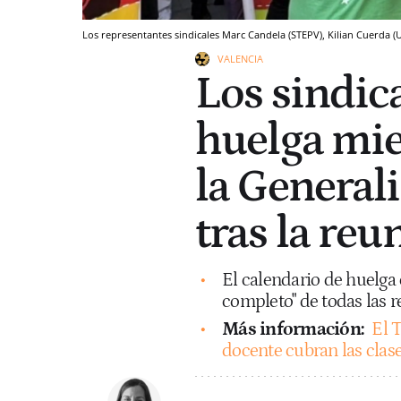
Los representantes sindicales Marc Candela (STEPV), Kilian Cuerda (U
VALENCIA
Los sindic
huelga mie
la Generali
tras la reu
El calendario de huelga
completo" de todas las r
Más información:
El 
docente cubran las clase