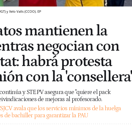
GT) y Xelo Valls (CCOO). EP
atos mantienen la
ntras negocian con
tat: habrá protesta
nión con la 'consellera
 continúa y STEPV asegura que "quiere el pack
eivindicaciones de mejoras al profesorado.
TSJCV avala que los servicios mínimos de la huelga
s de bachiller para garantizar la PAU