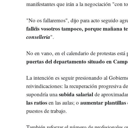
manifestantes que irán a la negociación "con to
"No os fallaremos", dijo para acto seguido ag
falléis vosotros tampoco, porque mañana ten
conselleria
".
No en vano, en el calendario de protestas está
puertas del departamento situado en Campa
La intención es seguir presionando al Gobiern
reivindicaciones: la recuperación progresiva d
subida salarial
supondría una
de aproximadam
las ratios
aumentar plantillas
en las aulas; o
puestos de trabajo.
También
reforzar el número de profesionales q